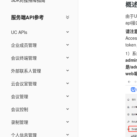
SDK对接排障指南
概
由于
服务端API参考
api
请注
UC APIs
Acc
tok
企业成员管理
1）
会议终端管理
adm
是/ad
外部联系人管理
web端
云会议室管理
会议管理
会议控制
录制管理
个人信息管理