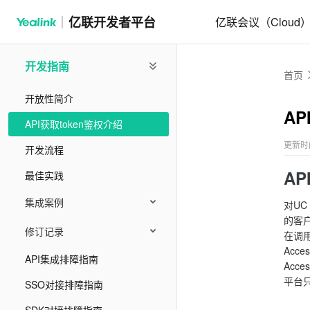
亿联开发者平台
亿联会议（Cloud
开发指南
首页
开放性简介
AP
API获取token鉴权介绍
更新时间：
开发流程
A
最佳实践
集成案例
对UC
的客户
修订记录
在调用
Acc
API集成排障指南
Acc
平台只能
SSO对接排障指南